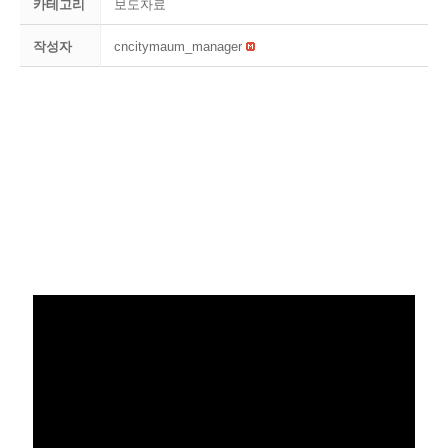
카테고리
보도자료
작성자
cncitymaum_manager