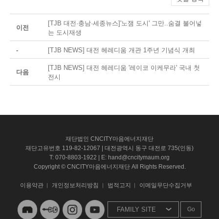
[TJB 대전·충남·세종뉴스]'노잼 도시' 그만..숨결 불어넣
이전
는 도시재생
-
[TJB NEWS] 대전 헤레디움 개관 1주년 기념식 개최
[TJB NEWS] 대전 헤레디움 '레이코 이케무라' 국내 첫
다음
전시
재단법인 CNCITY마음에너지재단
재단고유번호 119-82-12067 | 대전광역시 동구 대전로 735(인동)
T: 070-8803-1922 | E: hand@cncitymaum.org
Copyright © CNCITY마음에너지재단 All Rights Reserved.
이용약관
개인정보처리방침
법적고지
이메일무단수집거부
Go