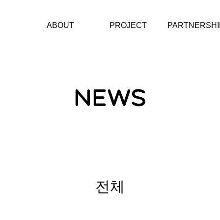
ABOUT
PROJECT
PARTNERSHI
재단소개
에너지스테이션
문화예술단체
CI
헤레디움 콘서트 시리
아티스트
즈
CONTACT
NEWS
소제동 아트벨트
에너지그라운드
KAIST미래에너지캠프
에너지챌린저
전체