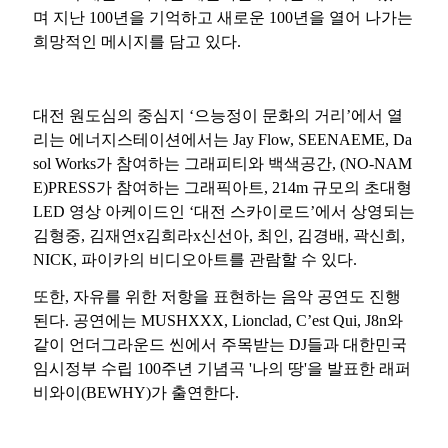
며 지난
100
년을 기억하고 새로운
100
년을 열어 나가는
희망적인 메시지를 담고 있다
.
대전 원도심의 중심지
‘
으능정이 문화의 거리
’
에서 열
리는 에너지스테이션에서는
Jay Flow, SEENAEME, Da
sol Works
가 참여하는 그래피티와 백색공간
, (NO-NAM
E)PRESS
가 참여하는 그래픽아트
, 214m
규모의 초대형
LED
영상 아케이드인 ‘대전 스카이로드’에서 상영되는
김형중
,
김재연
x
김희라
x
신선아
,
최인
,
김경배
,
곽신희
,
NICK,
파이카의 비디오아트를 관람할 수 있다
.
또한
,
자유를 위한 저항을 표현하는 음악 공연도 진행
된다
.
공연에는
MUSHXXX, Lionclad, C
’
est Qui, J8n
와
같이 언더그라운드 씬에서 주목받는
DJ
들과 대한민국
임시정부 수립
100
주년 기념곡
'
나의 땅
'
을 발표한 래퍼
비와이
(BEWHY)
가 출연한다
.