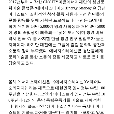
2017
년부터 시작한
CNCITY
마음에너지재단의 청년문
화예술 플랫폼 ‘에너지스테이션
(Energy Station)
’은 청년
아티스트의 실험적인 창작 활동 지원과 대전 청년들의
문화 향유를 위해 기획된 프로젝트다
.
대전은
19
개 대
학이 위치해
14
만
5,000
여 명의 재학생과 매년
3
만
5000
여 명의 졸업생이 배출되는 ‘젊은 도시’이며 청년 비율
역시 전국
3
위를 차지할 만큼 청년 인구 밀집도가 높은
지역이다
.
하지만 대전에는 그들이 즐길 문화적 공간과
소통의 장이 부족했다
.
에너지스테이션은 청년들에게
문화예술을 통한 소통의 장을 제공하고 새로운 문화를
창출하고 있다
.
올해 에너지스테이션은 《에너지스테이션
03:
깨어나
소리치다》라는 제목으로 대한민국 임시정부 수립
100
주년을 기념한다
. 12
인의 아티스트가 임시정부 수립
10
0
주년과
12
인의 충남 독립운동가를 예술로 재해석한
다
.
행사의 슬로건인 ‘깨어나 소리치다’는 동시대 아티
스트의 예술로 과거를 깨운다는 의미를 내포하고 있으