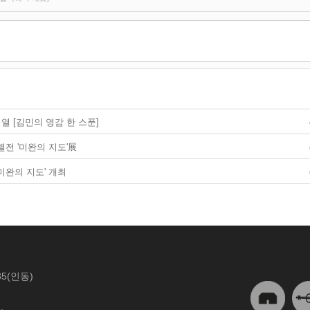
열 [김민의 영감 한 스푼]
별전 '미완의 지도'展
미완의 지도' 개최
5(인동)
.