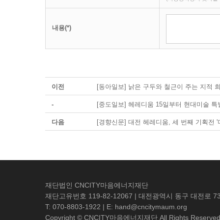
내용(*)
이전
[동아일보] 낡은 구두와 철근이 주는 지적 희
-
[중도일보] 헤레디움 15일부터 현대미술 특
다음
[경향신문] 대전 헤레디움, 세 번째 기획전 '
재단법인 CNCITY마음에너지재단
재단고유번호 119-82-12067 | 대전광역시 동구 대전로 73
T: 070-8803-1922 | E: hand@cncitymaum.org
Copyright © CNCITY마음에너지재단 All Rights Reserved