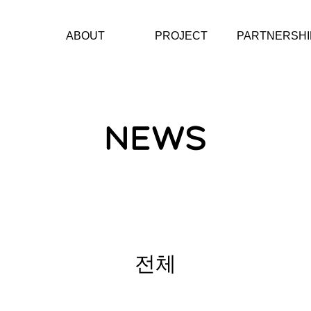
ABOUT
PROJECT
PARTNERSHI
재단소개
에너지스테이션
문화예술단체
CI
헤레디움 콘서트 시리
아티스트
즈
CONTACT
NEWS
소제동 아트벨트
에너지그라운드
KAIST미래에너지캠프
에너지챌린저
전체