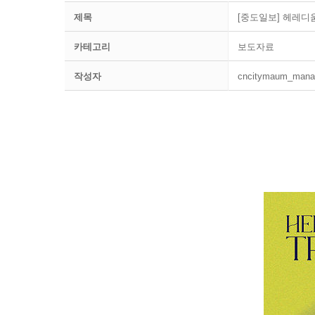
제목
[중도일보] 헤레디
카테고리
보도자료
작성자
cncitymaum_mana