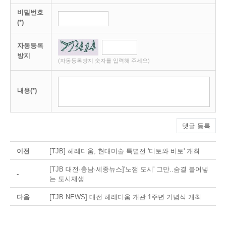
비밀번호
(*)
자동등록
방지
(자동등록방지 숫자를 입력해 주세요)
내용(*)
댓글 등록
이전
[TJB] 헤레디움, 현대미술 특별전 '디토와 비토' 개최
[TJB 대전·충남·세종뉴스]'노잼 도시' 그만..숨결 불어넣
-
는 도시재생
다음
[TJB NEWS] 대전 헤레디움 개관 1주년 기념식 개최