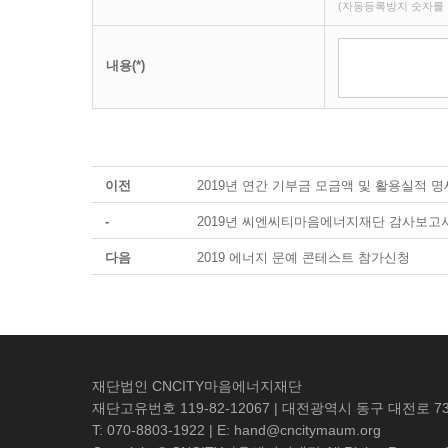
(자동등록방지 숫자를 
내용(*)
이전
2019년 연간 기부금 모금액 및 활용실적 
-
2019년 씨엔씨티마음에너지재단 감사보고
다음
2019 에너지 문예 콘테스트 참가신청
재단법인 CNCITY마음에너지재단
재단고유번호 119-82-12067 | 대전광역시 동구 대전로 73
T: 070-8803-1922 | E: hand@cncitymaum.org