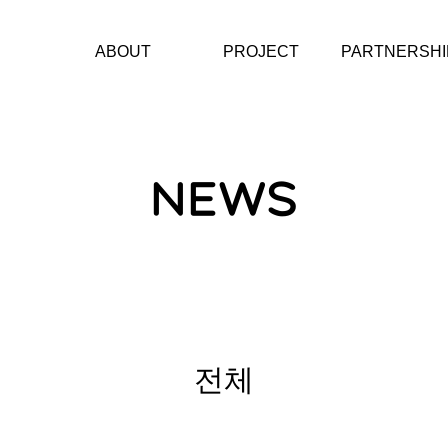
ABOUT
PROJECT
PARTNERSHI
재단소개
에너지스테이션
문화예술단체
CI
헤레디움 콘서트 시리
아티스트
즈
CONTACT
NEWS
소제동 아트벨트
에너지그라운드
KAIST미래에너지캠프
에너지챌린저
전체