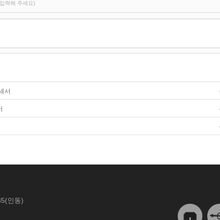
입력해 주세요)
명세서
서
5(인동)