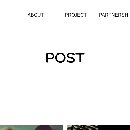
ABOUT
PROJECT
PARTNERSHI
재단소개
에너지스테이션
문화예술단체
CI
헤레디움 콘서트 시리
아티스트
즈
CONTACT
POST
소제동 아트벨트
에너지그라운드
KAIST미래에너지캠프
에너지챌린저