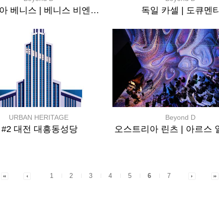
이탈리아 베니스 | 베니스 비엔날레
독일 카셀 | 도큐멘
URBAN HERITAGE
Beyond D
#2 대전 대흥동성당
1
2
3
4
5
6
7