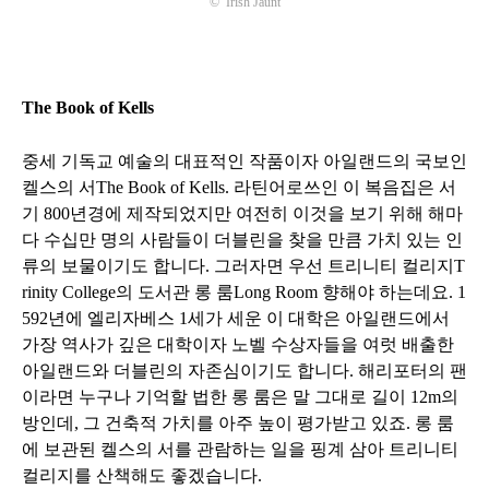
©
Irish Jaunt
The Book of Kells
중세 기독교 예술의 대표적인 작품이자 아일랜드의 국보인
켈스의 서
The Book of Kells.
라틴어로쓰인 이 복음집은 서
기
800
년경에 제작되었지만 여전히 이것을 보기 위해 해마
다 수십만 명의 사람들이 더블린을 찾을 만큼 가치 있는 인
류의 보물이기도 합니다
.
그러자면 우선 트리니티 컬리지
T
rinity College
의 도서관 롱 룸
Long Room
향해야 하는데요
. 1
592
년에 엘리자베스
1
세가 세운 이 대학은 아일랜드에서
가장 역사가 깊은 대학이자 노벨 수상자들을 여럿 배출한
아일랜드와 더블린의 자존심이기도 합니다
.
해리포터의 팬
이라면 누구나 기억할 법한 롱 룸은 말 그대로 길이
12m
의
방인데
,
그 건축적 가치를 아주 높이 평가받고 있죠
.
롱 룸
에 보관된 켈스의 서를 관람하는 일을 핑계 삼아 트리니티
컬리지를 산책해도 좋겠습니다
.