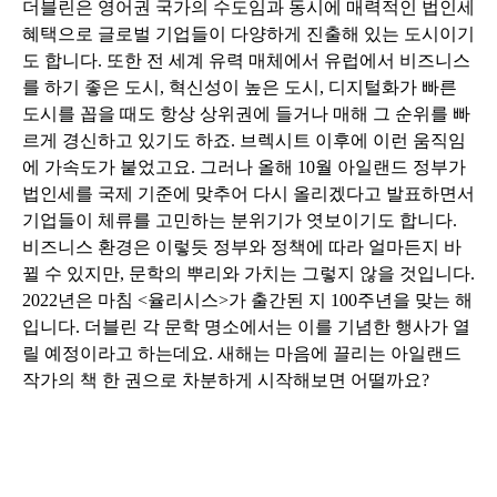
더블린은 영어권 국가의 수도임과 동시에 매력적인 법인세
혜택으로 글로벌 기업들이 다양하게 진출해 있는 도시이기
도 합니다
.
또한 전 세계 유력 매체에서 유럽에서 비즈니스
를 하기 좋은 도시
,
혁신성이 높은 도시
,
디지털화가 빠른
도시를 꼽을 때도 항상 상위권에 들거나 매해 그 순위를 빠
르게 경신하고 있기도 하죠
.
브렉시트 이후에 이런 움직임
에 가속도가 붙었고요
.
그러나 올해
10
월 아일랜드 정부가
법인세를 국제 기준에 맞추어 다시 올리겠다고 발표하면서
기업들이 체류를 고민하는 분위기가 엿보이기도 합니다
.
비즈니스 환경은 이렇듯 정부와 정책에 따라 얼마든지 바
뀔 수 있지만
,
문학의 뿌리와 가치는 그렇지 않을 것입니다
.
2022
년은 마침
<
율리시스
>
가 출간된 지
100
주년을 맞는 해
입니다
.
더블린 각 문학 명소에서는 이를 기념한 행사가 열
릴 예정이라고 하는데요
.
새해는 마음에 끌리는 아일랜드
작가의 책 한 권으로 차분하게 시작해보면 어떨까요
?