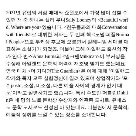
2021
년 유럽의 서점 매대와 쇼윈도에서 가장 많이 접할 수
있던 책 중 하나는 샐리 루니
Sally Looney
의
<Beautiful worl
d, Where are you>
였습니다
. <
친구들과의 대화
Conversation
with friends>
로 데뷔한 저자는 두 번째 책
<
노멀 피플
Norma
l People>
으로 부커상 후보에 오르면서 밀레니얼 세대를 대
표하는 소설가가 되었죠
.
더불어 그해 아일랜드 출신의 작
가 안나 번즈
Anna Burns
의
<
밀크맨
Milkman>
이 부커상을
수상해 아일랜드 문학의 저력이 재조명 받기도 했는데요
.
영국 매체
<
더 가디언
The Guardian>
은 이에 대해
‘
아일랜드
작가와 독자 모두 실험정신에 열려 있으며 상업작가와
‘
포
쉬
posh’,
소설
,
비소설
,
다른 예술 사이의 경계가 없기 때
문
’
이라고 설명하기도 했습니다
.
특히 수도인 더블린
Dubli
n
은 네 명의 노벨 문학상 수상자와 연관된 도시로
,
유네스
코 문학 도시로도 선정된 바 있는데요
.
더블린에서 문학적
,
예술적 정취를 느낄 수 있는 장소를 소개합니다
.