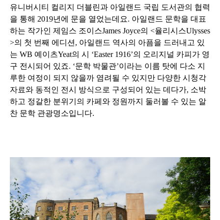
유니버시티 컬리지 더블린과 아일랜드 국립 도서관의 협력
을 통해
2019
년에 문을 열었는데요
.
아일랜드 문학을 대표
하는 작가인 제임스 조이스
James Joyce
의
<
율리시스
Ulysses
>
의 첫 번째 에디션
,
아일랜드 역사의 아픔을 드러내고 있
는
WB
예이츠
Yeat
의 시
‘Easter 1916’
의 오리지널 카피가 영
구 전시되어 있죠
. ‘
문학 박물관
’
이라는 이름 탓에 다소 지
루한 여정이 되지 않을까 염려될 수 있지만 다양한 시청각
자료와 동적인 전시 방식으로 구성되어 있는 데다가
,
소박
하고 정갈한 분위기의 카페와 정원까지 둘러볼 수 있는 알
찬 문학 관광명소입니다
.