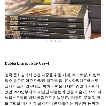
©
Mar Lima
Dublin Literacy Pub Crawl
영국 문화권에서 펍은 대중을 위한 카페
,
레스토랑
,
이벤트
장소 등으로 아주 다양한 역할을 합니다
.
아일랜드에서도
크게 다르지 않은데요
.
특히 간행물에 대한 검열이 시행되
었던
1929
년부터 약
40
년간 더블린의 펍은 예술가
,
작가
,
저
널리스트들의 비밀 클럽으로 기능했죠
. ‘
더블린 문학 펍 크
롤
’(*
펍을 여기저기 옮겨 다니면서 즐기는 행위
)
에 등록하