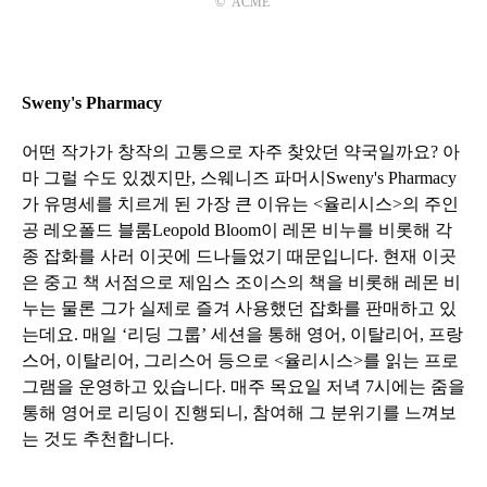
©
ACME
Sweny's Pharmacy
어떤 작가가 창작의 고통으로 자주 찾았던 약국일까요
?
아
마 그럴 수도 있겠지만
,
스웨니즈 파머시
Sweny's Pharmacy
가 유명세를 치르게 된 가장 큰 이유는
<
율리시스
>
의 주인
공 레오폴드 블룸
Leopold Bloom
이 레몬 비누를 비롯해 각
종 잡화를 사러 이곳에 드나들었기 때문입니다
.
현재 이곳
은 중고 책 서점으로 제임스 조이스의 책을 비롯해 레몬 비
누는 물론 그가 실제로 즐겨 사용했던 잡화를 판매하고 있
는데요
.
매일
‘
리딩 그룹
’
세션을 통해 영어
,
이탈리어
,
프랑
스어
,
이탈리어
,
그리스어 등으로
<
율리시스
>
를 읽는 프로
그램을 운영하고 있습니다
.
매주 목요일 저녁
7
시에는 줌을
통해 영어로 리딩이 진행되니
,
참여해 그 분위기를 느껴보
는 것도 추천합니다
.