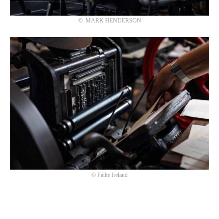
©
MARK HENDERSON
©
Fáilte Ireland