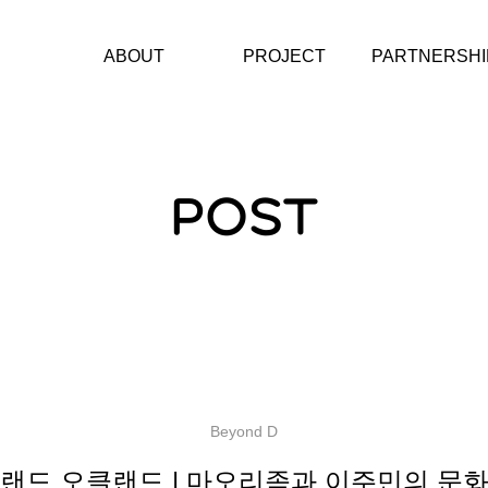
ABOUT
PROJECT
PARTNERSHI
재단소개
에너지스테이션
문화예술단체
CI
헤레디움 콘서트 시리
아티스트
즈
CONTACT
POST
소제동 아트벨트
에너지그라운드
KAIST미래에너지캠프
에너지챌린저
Beyond D
랜드 오클랜드 | 마오리족과 이주민의 문