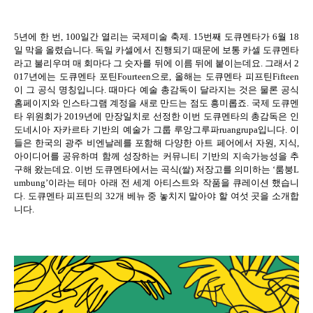
5
년에 한 번
, 100
일간 열리는 국제미술 축제
. 15
번째 도큐멘타가
6
월
18
일 막을 올렸습니다
.
독일 카셀에서 진행되기 때문에 보통 카셀 도큐멘타
라고 불리우며 매 회마다 그 숫자를 뒤에 이름 뒤에 붙이는데요
.
그래서
2
017
년에는 도큐멘타 포틴
Fourteen
으로
,
올해는 도큐멘타 피프틴
Fifteen
이 그 공식 명칭입니다
.
때마다 예술 총감독이 달라지는 것은 물론 공식
홈페이지와 인스타그램 계정을 새로 만드는 점도 흥미롭죠
.
국제 도큐멘
타 위원회가
2019
년에 만장일치로 선정한 이번 도큐멘타의 총감독은 인
도네시아 자카르타 기반의 예술가 그룹 루앙그루파
ruangrupa
입니다
.
이
들은 한국의 광주 비엔날레를 포함해 다양한 아트 페어에서 자원
,
지식
,
아이디어를 공유하며 함께 성장하는 커뮤니티 기반의 지속가능성을 추
구해 왔는데요
.
이번 도큐멘타에서는 곡식
(
쌀
)
저장고를 의미하는
‘
룸붕
L
umbung’
이라는 테마 아래 전 세계 아티스트와 작품을 큐레이션 했습니
다
.
도큐멘타 피프틴의
32
개 베뉴 중 놓치지 말아야 할 여섯 곳을 소개합
니다
.