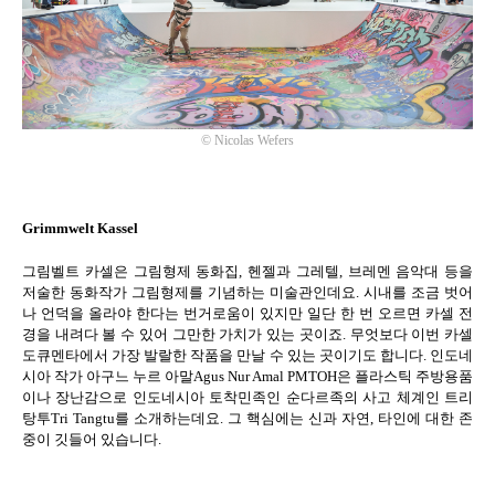
©
Nicolas Wefers
Grimmwelt Kassel
그림벨트 카셀은 그림형제 동화집
,
헨젤과 그레텔
,
브레멘 음악대 등을
저술한 동화작가 그림형제를 기념하는 미술관인데요
.
시내를 조금 벗어
나 언덕을 올라야 한다는 번거로움이 있지만 일단 한 번 오르면 카셀 전
경을 내려다 볼 수 있어 그만한 가치가 있는 곳이죠
.
무엇보다 이번 카셀
도큐멘타에서 가장 발랄한 작품을 만날 수 있는 곳이기도 합니다
.
인도네
시아 작가 아구느 누르 아말
Agus Nur Amal PMTOH
은 플라스틱 주방용품
이나 장난감으로 인도네시아 토착민족인 순다르족의 사고 체계인 트리
탕투
Tri Tangtu
를 소개하는데요
.
그 핵심에는 신과 자연
,
타인에 대한 존
중이 깃들어 있습니다
.