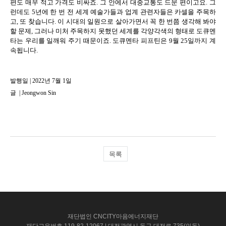
편도 매우 적고 가격도 비싸죠
.
그 안에서 대중교통도 드문 편이고요
.
그
런데도
5
년에 한 번 전 세계 예술가들과 업계 관련자들은
카셀을 주목하
고
,
또 찾습니다
.
이 시대의 일원으로 살아가면서 꼭 한 번쯤 생각해 봐야
할 문제
,
그러나 미처 주목하지 못했던 세계를 각양각색의 형태로 도큐멘
타는 우리를 일깨워 주기 때문이죠
.
도큐멘타 피프틴은
9
월
25
일까지 계
속됩니다
.
발행일 | 2022년 7월 1일
글
|
Jeongwon Sin
목록
재단법인 CNCITY마음에너지재단