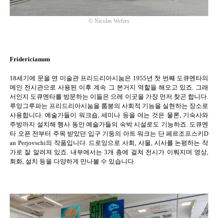
©
Nicolas Wefers
Fridericianum
18
세기에 문을 연 미술관 프리드리아시눔은
1955
년 첫 번째 도큐멘타의
메인 전시관으로 사용된 이후 계속 그 본거지 역할을 해오고 있죠
.
그래
서인지 도큐멘타를 방문하는 이들은 으레 이곳을 가장 먼저 찾곤 합니다
.
루앙그루파는 프리드리아시눔을 룸붕의 사회적 기능을 실현하는 장소로
사용합니다
.
예술가들이 워크숍
,
세미나 등을 여는 것은 물론
,
기숙사와
주방까지 설치해 행사 동안 예술가들의 숙박 시설로도 기능하죠
.
도큐멘
타 오픈 전부터 주목 받았던 입구 기둥의 아트 워크는 단 페르조프스키
D
an Perjovschi
의 작품입니다
.
드로잉으로 사회
,
사물
,
시사를 논평하는 작
가로 잘 알려져 있죠
.
내부에서는
3
개 층에 걸쳐 전시가 이뤄지며 영상
,
회화
,
설치 등을 다양하게 만나볼 수 있습니다
.