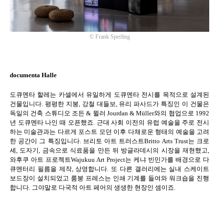
©
Frank Sperling
documenta Halle
도큐멘타 할레는 카셀에서 유일하게 도큐멘타 전시를 목적으로 설계된
건물입니다
.
평평한 지붕
,
강철 대들보
,
유리 파사드가 특징인 이 건물은
독일의 건축 스튜디오 조든
&
뮐러
Jourdan & Müller
와의 협업으로
1992
년 도큐멘타 나인 때 오픈했죠
.
근대 사회 이전의 유럽 예술을 주로 전시
하는 미술관과는 다르게 포스트 모던 이후 다채로운 형태의 예술을 고려
한 공간이 그 특징입니다
.
브리토 아트 트러스트
Britto Arts Trust
는 크로
셰
,
도자기
,
금속으로 식료품을 만든 뒤 방글라데시의 시장을 재현했고
,
와후쿠 아트 프로젝트
Wajukuu Art Project
는 케냐 빈민가를 배경으로 다
큐멘터리 필름을 제작
,
상영합니다
.
또 다른 갤러리에는 실내 스케이트
보드장이 설치되었고 룸붕 프레스는 인쇄 기계를 들여와 워크숍을 진행
합니다
.
그야말로 다국적 아트 페어의 생생한 현장인 셈이죠
.