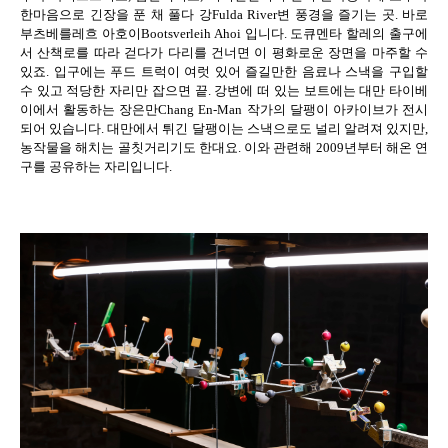
한마음으로 긴장을 푼 채 풀다 강
Fulda River
변 풍경을 즐기는 곳
.
바로
부츠베를레흐 아호이
Bootsverleih Ahoi
입니다
.
도큐멘타 할레의 출구에
서 산책로를 따라 걷다가 다리를 건너면 이 평화로운 장면을 마주할 수
있죠
.
입구에는 푸드 트럭이 여럿 있어 즐길만한 음료나 스낵을 구입할
수 있고 적당한 자리만 잡으면 끝
.
강변에 떠 있는 보트에는 대만 타이베
이에서 활동하는 장은만
Chang En-Man
작가의 달팽이 아카이브가 전시
되어 있습니다
.
대만에서 튀긴 달팽이는 스낵으로도 널리 알려져 있지만
,
농작물을 해치는 골칫거리기도 한대요
.
이와 관련해
2009
년부터 해온 연
구를 공유하는 자리입니다
.