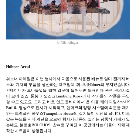
©
Nils Klinger
Hübner-Areal
휘브너 아레알은 이번 행사에서 처음으로 사용된 베뉴로 얼마 전까지 버
스와 기차의 부품을 생산하는 제조업체 휘브너
Hübner
의 부지였습니다
.
컨테이너가 드나들었을 법한 입구에 들어서면 도큐멘타 관련 편의시설
이 모여 있죠
.
룸붕 키오스크
Lumbung Kiosk
에서 작가들의 작품을 구입
할 수도 있고요
.
그리고 바로 인도 뭄바이에서 온 아몰 케이 파틸
Amol K
Patil
의 영상으로 전시가 시작되고
,
덴마크의 망명 시스템에 의문을 제기
하는 트램폴린 하우스
Trampoline House
의 설치물이 시선을 끕니다
.
미로
같은 복도를 지나 계단을 오르면 행사기간 동안 열리는 광둥식 카페가 있
는데요
.
볼로호
BOLOHO
의 참여로 꾸며진 이 공간에서는 이들이 자체 제
작한 시트콤이 상영됩니다
.