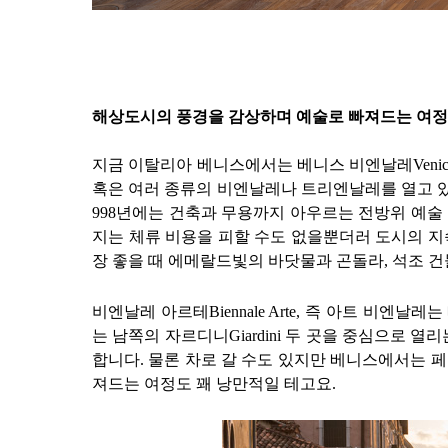
해상도시의 풍경을 감상하며 예술로 빠져드는 여정
지금 이탈리아 베니스에서는 베니스 비엔날레
Venic
혹은 여러 종류의 비엔날레나 트리엔날레를 열고 
998
년에는 건축과 무용까지 아우르는 전방위 예술
지는 체류 비용을 피할 수도 없을뿐더러 도시의 
장 좋을 때 에메랄드빛의 바닷물과 곤돌라
,
석조 건
비엔날레 아르테
Biennale Arte,
즉 아트 비엔날레는
는 남쪽의 자르디니
Giardini
두 곳을 중심으로 열
합니다
.
물론 차로 갈 수도 있지만 베니스에서는 
져드는 여정도 꽤 낭만적일 테고요
.