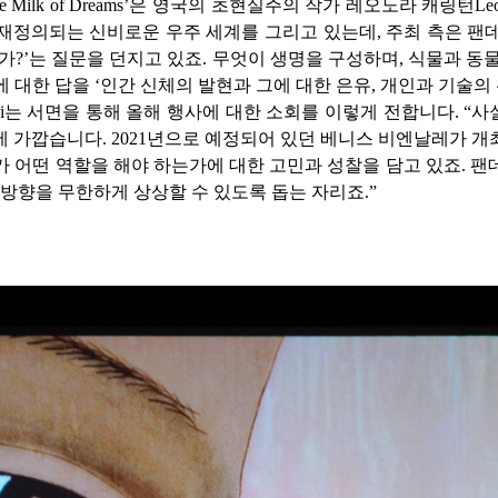
e Milk of Dreams’
은 영국의 초현실주의 작가 레오노라 캐링턴
Le
 재정의되는 신비로운 우주 세계를 그리고 있는데
,
주최 측은 팬
는가
?’
는 질문을 던지고 있죠
.
무엇이 생명을 구성하며
,
식물과 동
에 대한 답을
‘
인간 신체의 발현과 그에 대한 은유
,
개인과 기술의
i
는 서면을 통해 올해 행사에 대한 소회를 이렇게 전합니다
. “
사
에 가깝습니다
. 2021
년으로 예정되어 있던 베니스 비엔날레가 개
가 어떤 역할을 해야 하는가에 대한 고민과 성찰을 담고 있죠
.
팬
 방향을 무한하게 상상할 수 있도록 돕는 자리죠
.”