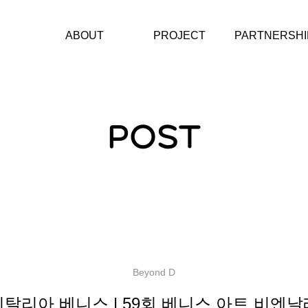
ABOUT
PROJECT
PARTNERSHI
재단소개
에너지스테이션
문화예술단체
CI
헤레디움 콘서트 시리
아티스트
즈
CONTACT
POST
소제동 아트벨트
에너지그라운드
KAIST미래에너지캠프
에너지챌린저
Beyond D
이탈리아 베니스 | 59회 베니스 아트 비엔날