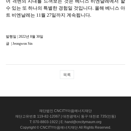
어 격변의 시대를 느껴보는 것은 베니스 비엔날레에서 할
수 있는 또 하나의 특별한 경험일 것입니다
.
올해 베니스 아
트 비엔날레는
11
월
27
일까지 계속됩니다
.
발행일 | 2022년 8월 30일
글
|
Jeongwon Sin
목록
재단법인 CNCITY마음에너지재단
재단고유번호 119-82-12067 | 대전광역시 동구 대전로 735(인동)
T: 070-8803-1922 | E: hand@cncitymaum.org
Copyright © CNCITY마음에너지재단 All Rights Reserved.