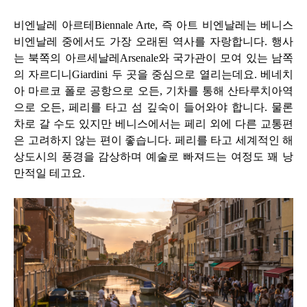
비엔날레 아르테
Biennale Arte,
즉 아트 비엔날레는 베니스
비엔날레 중에서도 가장 오래된 역사를 자랑합니다
.
행사
는 북쪽의 아르세날레
Arsenale
와 국가관이 모여 있는 남쪽
의 자르디니
Giardini
두 곳을 중심으로 열리는데요
.
베네치
아 마르코 폴로 공항으로 오든
,
기차를 통해 산타루치아역
으로 오든
,
페리를 타고 섬 깊숙이 들어와야 합니다
.
물론
차로 갈 수도 있지만 베니스에서는 페리 외에 다른 교통편
은 고려하지 않는 편이 좋습니다
.
페리를 타고 세계적인 해
상도시의 풍경을 감상하며 예술로 빠져드는 여정도 꽤 낭
만적일 테고요
.