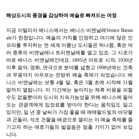
해상도시의 풍경을 감상하며 예술로 빠져드는 여정
지금 이탈리아 베니스에서는 베니스 비엔날레
Venice Bienn
ale
가 한창입니다
.
예술의 가치를 인정하고 여기에 많은 인
프라를 투자하는 전 세계 이름난 도시들은 하나쯤
,
혹은 여
러 종류의 비엔날레나 트리엔날레를 열고 있죠
.
그 시초가
바로 베니스 비엔날레인데요
. 1895
년 아트로 시작
, 1930
년
이후 음악
,
영화
,
연극으로 분야를 넓혔고
1998
년에는 건축
과 무용까지 아우르는 전방위 예술 축제가 되었습니다
.
베
니스 비엔날레는 보통
4
월 말
,
혹은
5
월 초에 시작해
11
월
말까지 열립니다
.
이 기간에는 높아지는 체류 비용을 피할
수도 없을뿐더러 도시의 지속가능성을 위해 베니스에 들어
오는 관광객에게 입장료를 받아야 한다는 움직임도 일고
있지만
,
일 년 중 날씨가 가장 좋을 때 에메랄드빛의 바닷물
과 곤돌라
,
석조 건물을 배경으로 열리는 이 예술 축제를 즐
기고자 하는 애호가들의 발걸음은 멈출 기미가 없어 보입
니다
.