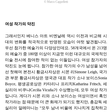
©
Marco Cappelletti
여성 작가의 약진
그래서인지 베니스 아트 비엔날레 역시 이전과 비교해 시
대의 변화를 적극적으로 반영된 모습이 여럿 발견됩니다
.
우선 참가한 예술가의 다양성인데요
. 58
개국에서 온
213
명
의 예술가 중
180
명 이상이 지금껏 이런 대규모의 국제적인
미술 전시에 참여한 적이 없는 이들입니다
.
여성 참가자의
약진도 눈에 띕니다
.
참가한 여성 작가의 수가 남성을 넘어
선 첫해며 본전시 황금사자상은 시몬 리
Simone Leigh,
국가
관 부문 황금사자상은 영국관 대표 작가 소냐 보이스
Sonia
Boyce,
평생공로상은 카타리나 프리치
Katharina Fritsch,
세
실리아 비쿠냐
Cecilia Vicuña
가 수상했는데
,
모두 여성 작가
입니다
.
게다가 시몬 리와 소냐 보이스는 여성이면서 흑인
작가라는 점 때문에 더 큰 화제가 되기도 했지만
,
총감독 세
실리아 알레마니는
“
모두 남녀 비율에 지나치게 집착하고