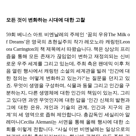
모든 것이 변화하는 시대에 대한 고찰
59
회 베니스 아트 비엔날레의 주제인
‘
꿈의 우유
The Milk o
f Dreams’
은 영국의 초현실주의 작가 레오노라 캐링턴
Leon
ora Carrington
의 책 제목에서 따왔습니다
.
책은 상상의 프리
즘을 통해 모든 존재가 끊임없이 변하고 재정의되는 신비
로운 우주 세계를 그리고 있는데
,
주최 측은 팬데믹 이후 처
음 열린 행사에서 캐링턴 소설의 세계관을 빌려
‘
인간에 대
한 정의는 어떻게 변화하고 있는가
?’
는 질문을 던지고 있
죠
.
무엇이 생명을 구성하며
,
식물과 동물 그리고 인간을 구
분하는지
,
다른 생명체에 대한 인간의 책임이 있는지
,
그리
고 있다면 과연 무엇인지에 대한 답을
‘
인간 신체의 발현과
그에 대한 은유
,
개인과 기술의 관계
,
인간과 지구의 관
계
’
의 세 영역으로 좁혀 제안합니다
.
총감독인 세실리아 알
레마니
Cecilia Alemani
는 서면을 통해 올해 행사에 대한 소
회를 이렇게 전합니다
. “
사실 이번 비엔날레는 일상으로의