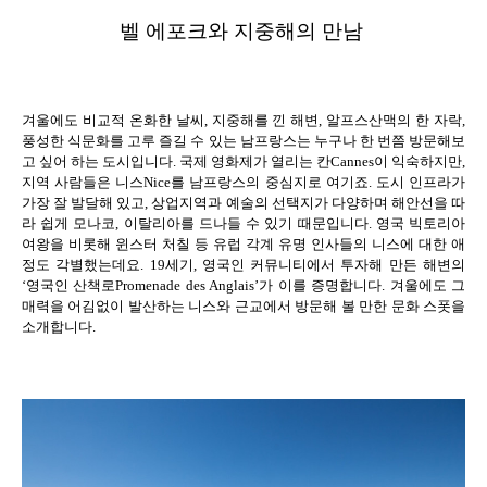
벨 에포크와 지중해의 만남
겨울에도 비교적 온화한 날씨
,
지중해를 낀 해변
,
알프스산맥의 한 자락
,
풍성한 식문화를 고루 즐길 수 있는 남프랑스는 누구나 한 번쯤 방문해보
고 싶어 하는 도시입니다
.
국제 영화제가 열리는 칸
Cannes
이 익숙하지만
,
지역 사람들은 니스
Nice
를 남프랑스의 중심지로 여기죠
.
도시 인프라가
가장 잘 발달해 있고
,
상업지역과 예술의 선택지가 다양하며 해안선을 따
라 쉽게 모나코
,
이탈리아를 드나들 수 있기 때문입니다
.
영국 빅토리아
여왕을 비롯해 윈스터 처칠 등 유럽 각계 유명 인사들의 니스에 대한 애
정도 각별했는데요
. 19
세기
,
영국인 커뮤니티에서 투자해 만든 해변의
‘
영국인 산책로
Promenade des Anglais’
가 이를 증명합니다
.
겨울에도 그
매력을 어김없이 발산하는 니스와 근교에서 방문해 볼 만한 문화 스폿을
소개합니다
.