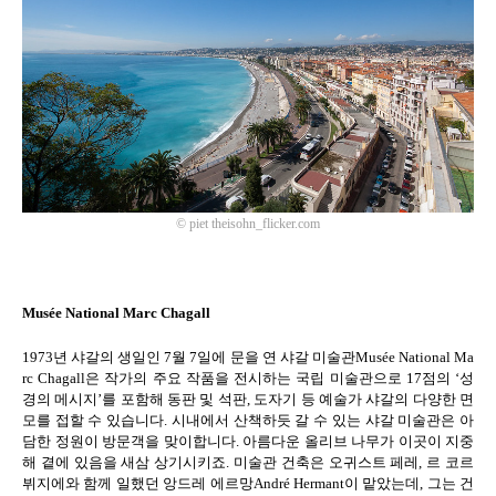
©
piet theisohn_flicker.com
Musée National Marc Chagall
1973
년 샤갈의 생일인
7
월
7
일에 문을 연 샤갈 미술관
Musée National Ma
rc Chagall
은 작가의 주요 작품을 전시하는 국립 미술관으로
17
점의
‘
성
경의 메시지
’
를 포함해 동판 및 석판
,
도자기 등 예술가 샤갈의 다양한 면
모를 접할 수 있습니다
.
시내에서 산책하듯 갈 수 있는 샤갈 미술관은 아
담한 정원이 방문객을 맞이합니다
.
아름다운 올리브 나무가 이곳이 지중
해 곁에 있음을 새삼 상기시키죠
.
미술관 건축은 오귀스트 페레
,
르 코르
뷔지에와 함께 일했던 앙드레 에르망
André Hermant
이 맡았는데
,
그는 건