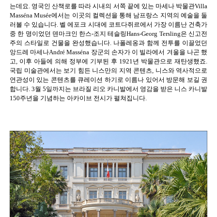
는데요
.
영국인 산책로를 따라 시내의 서쪽 끝에 있는 마세나 박물관
Villa
Masséna Musée
에서는 이곳의 컬렉션을 통해 남프랑스 지역의 예술을 둘
러볼 수 있습니다
.
벨 에포크 시대에 코트다쥐르에서 가장 이름난 건축가
중 한 명이었던 덴마크인 한스
-
조지 테슬링
Hans-Georg Tersling
은 신고전
주의 스타일로 건물을 완성했습니다
.
나폴레옹과 함께 전투를 이끌었던
앙드레 마세나
André Masséna
장군의 손자가 이 빌라에서 겨울을 나곤 했
고
,
이후 아들에 의해 정부에 기부된 후
1921
년 박물관으로 재탄생했죠
.
국립 미술관에서는 보기 힘든 니스만의 지역 콘텐츠
,
니스와 역사적으로
연관성이 있는 콘텐츠를 큐레이션 하기로 이름나 있어서 방문해 보길 권
합니다
. 3
월
5
일까지는 브라질 리오 카니발에서 영감을 받은 니스 카니발
150
주년을 기념하는 아카이브 전시가 펼쳐집니다
.