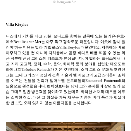
©
Jeongwon Sin
Villa Kérylos
니스에서 기차를 타고
20
분
.
모나코를 향하는 길목에 있는 볼리유
-
슈흐
-
메흐
Beaulieu-sur-Mer
는 아주 작고 평화로운 타운입니다
.
이곳에 잠시 들
러야 하는 이유는 빌라 케릴로스
Villa Kérylos
때문인데요
.
지중해와 바로
마주하고 있을 뿐 아니라 지하층에서 곧장 바다로 배를 띄울 수 있는 외
관 덕분에 곧장 그리스의 리조트가 연상됩니다
.
이 빌라는 프랑스에서 나
고 자라 고고학
,
정치
,
수학
,
음악
,
화폐학 등의 분야를 섭렵한 테오도르
라이나흐
Théodore Reinach
가 지은 것인데요
.
소위 그리스 문화 덕후였던
그는
,
고대 그리스의 정신과 건축 기술과 벨 에포크의 고급스러움이 조화
를 이루는 건물을 건축가 엠마누엘 폰트레몰리
Emmanuel Pontremoli
의
도움으로 완성했습니다
.
컬렉션보다는 당시 그와 손자들이 살던 빌라 모
습 그대로 일반 방문객을 맞이하고 있는데요
.
화려한 서재와 대조를 이루
는 소박한 침실
,
대신 그 침실을 가득 채우는 지중해 바다 풍경과 햇살이
한 번 보면 오래 잊히지 않는 아름다움을 선사합니다
.