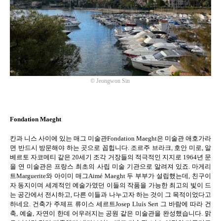
©
Jeongwon Sin
Fondation Maeght
칸과 니스 사이에 있는 매그 미술관
Fondation Maeght
은 미술관 애호가라
면 반드시 방문해야 하는 곳으로 꼽힙니다
.
조르주 브라크
,
호안 미로
,
알
베르토 자코메티 같은
20
세기 조각 거장들의 적극적인 지지로
1964
년 문
을 연 미술관은 프랑스 최초의 사립 미술 기관으로 알려져 있죠
.
마게리
트
Marguerite
와 아이미 매그
Aimé Maeght
두 부부가 설립했는데
,
친구이
자 동지이며 세계적인 예술가였던 이들의 작품을 가능한 최고의 빛이 드
는 공간에서 전시하고
,
다른 이들과 나누고자 하는 것이 그 목적이었다고
하네요
.
건축가 주제프 류이스 세르트
Josep Lluís Sert
그 바람에 따라 건
축
,
예술
,
자연이 한데 어우러지는 공원 같은 미술관을 완성했습니다
.
맑