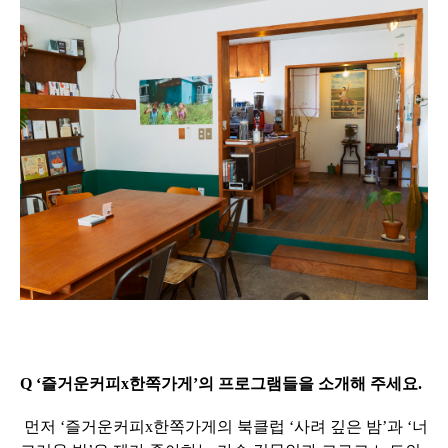
Q ‘즐거운커피x한쪽가게’의 프로그램들을 소개해 주세요.
먼저
‘즐거운커피x한쪽가게의 북클럽
‘사려 깊은 밤’과 ‘너