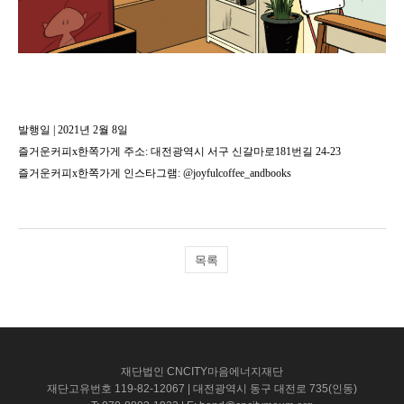
발행일 | 2021년 2월 8일
즐거운커피x한쪽가게 주소:
대전광역시 서구 신갈마로
181
번길
24-23
즐거운커피x한쪽가게 인스타그램:
@joyfulcoffee_andbooks
목록
재단법인 CNCITY마음에너지재단
재단고유번호 119-82-12067 | 대전광역시 동구 대전로 735(인동)