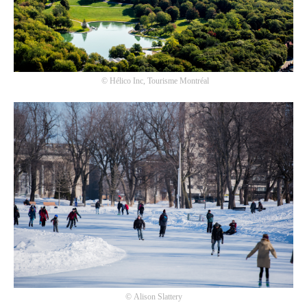
©
Hélico Inc, Tourisme Montréal
©
Alison Slattery