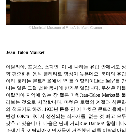
©
Montréal Museum of Fine Arts, Marc Cramer
Jean-Talon Market
이탈리아
,
프랑스
,
스페인
.
이 세 나라는 유럽 안에서도 상
향 평준화된 음식 퀄리티로 명성이 높은데요
.
북미의 유럽
이라 불리는 몬트리올에서
‘
리틀 이탈리아
Little Italy’
를 만
나는 일은 그럴 법한 동시에 반가운 일입니다
.
우선은 리틀
이탈리아 지역에 있는 장 탤론 마켓
Jean-Talon Market
을 둘
러보는 것으로 시작합니다
.
마켓은 로컬의 계절과 식문화
의 척도기도 하죠
. 1933
년 문을 연 이 마켓은 몬트리올에서
반경
60Km
내에서 생산되는 식자재를
,
없는 것 빼고 모두
갖추고 있습니다
.
다음은 단테 거리
Rue Dante
로 향합니다
.
19
세기 첫 이탈리아 이민자들이 거주했던 리틀 이탈리아의