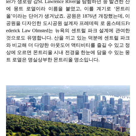
ier
가 생로랑 강
St. Lawrence River
을 탐험하던 중 발견한 산
에 몽트 로열이라 이름을 붙였고
,
이를 계기로
‘
몬트리
올
’
이라는 단어가 생겨났죠
.
공원은
1876
년 개장했는데
,
이
공원을 디자인한 도시공원 설계자 프레데릭 로 옴스테드
Fr
ederick Law Olmsted
는 뉴욕의 센트럴 파크 설계에 관여한
것으로도 유명합니다
.
산을 끼고 있는 덕분에 센트럴 파크
와 비교해 더 다양한 아웃도어 액티비티를 즐길 수 있고 정
상에 오르면 몬트리올 시내 전경을 한눈에 담을 수 있는 몽
트 로열은 명실상부한 몬트리올 명소입니다
.