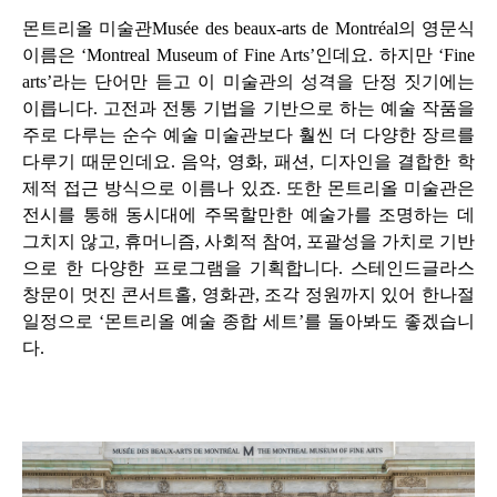
몬트리올 미술관
Musée des beaux-arts de Montréal
의 영문식
이름은
‘Montreal Museum of Fine Arts’
인데요
.
하지만
‘Fine
arts’
라는 단어만 듣고 이 미술관의 성격을 단정 짓기에는
이릅니다
.
고전과 전통 기법을 기반으로 하는 예술 작품을
주로 다루는 순수 예술 미술관보다 훨씬 더 다양한 장르를
다루기 때문인데요
.
음악
,
영화
,
패션
,
디자인을 결합한 학
제적 접근 방식으로 이름나 있죠
.
또한 몬트리올 미술관은
전시를 통해 동시대에 주목할만한 예술가를 조명하는 데
그치지 않고
,
휴머니즘
,
사회적 참여
,
포괄성을 가치로 기반
으로 한 다양한 프로그램을 기획합니다
.
스테인드글라스
창문이 멋진 콘서트홀
,
영화관
,
조각 정원까지 있어 한나절
일정으로
‘
몬트리올 예술 종합 세트
’
를 돌아봐도 좋겠습니
다
.