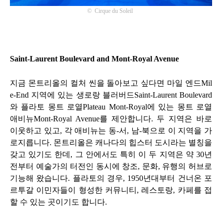
©
Cirque du Soleil
Saint-Laurent Boulevard and Mont-Royal Avenue
지금 몬트리올의 컬처 씬을 돌아보고 싶다면 마일 엔드
Mil
e-End
지역에 있는 생로랑 블러버드
Saint-Laurent Boulevard
와 플라토 몽트 로열
Plateau Mont-Royal
에 있는 몽트 로열
애비뉴
Mont-Royal Avenue
를 제안합니다
.
두 지역은 바로
이웃하고 있고
,
각 애비뉴는 동
-
서
,
남
-
북으로 이 지역을 가
로지릅니다
.
몬트리올은 캐나다의 힙스터 도시라는 별칭을
갖고 있기도 한데
,
그 안에서도 특히 이 두 지역은 약
30
년
전부터 예술가의 터전인 동시에 창조
,
문화
,
유행의 허브로
기능해 왔습니다
.
플라토의 경우
, 1950
년대부터 건너온 포
르투갈 이민자들이 형성한 커뮤니티
,
레스토랑
,
카페를 접
할 수 있는 곳이기도 합니다
.