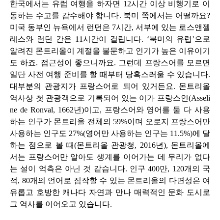
한국에서는 유럽 여행을 하자면
12
시간 이상 비행기로 이
동하는 수고를 감수해야 합니다
.
북미 쪽에서는 어떨까요
?
미국 동부인 뉴욕에서 런던은
7
시간
,
서부에 있는 로스앤젤
레스와 런던 간은
11
시간이 걸립니다
. ‘
북미의 유럽
’
으로
알려진 몬트리올이 계절을 불문하고 인기가 높은 이유이기
도 하죠
.
접근성이 좋으니까요
.
그런데 프랑스어를 모르면
일단 사전 여행 준비를 할 때부터 당혹스러울 수 있습니다
.
대부분의 관광지가 프랑스어로 되어 있거든요
.
몬트리올
역사상 첫 관광객으로 기록되어 있는 이가 프랑스인
(Asseli
ne de Ronval, 1662
년
)
이고
,
프랑스어와 영어를 둘 다 사용
하는 인구가 몬트리올 전체의
59%
이며 오로지 프랑스어만
사용하는 인구도
27%(
영어만 사용하는 인구는
11.5%)
에 달
하는 점으로 볼 때
(
몬트리올 관광청
, 2016
년
),
몬트리올에
서는 프랑스어만 알아도 생계를 이어가는 데 무리가 없다
는 설이 억측은 아닌 것 같습니다
.
인구
400
만
, 120
개의 국
적
, 80
개의 언어로 짐작할 수 있는 몬트리올의 다면성은 여
유롭고 호방한 캐나다 자연과 만나 매력적인 문화 도시로
그 역사를 이어오고 있습니다
.