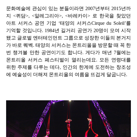
문화예술에 관심이 있는 분들이라면
2007
년부터
2015
년까
지
<
퀴담
>, <
알레그리아
>, <
바레카이
>
로 한국을 찾았던
아트 서커스 공연 기업
‘
태양의 서커스
Cirque du Soleil’
를
기억할 것입니다
. 1984
년 길거리 공연가
20
명이 모여 시작
됐고 글로벌 엔터테인먼트 그룹으로 성장한 이들의 본거지
가 바로 퀘벡
.
태양의 서커스는 몬트리올을 방문할 때 꼭 한
번 챙겨볼 만한 공연이기도 합니다
.
게다가 매년
7
월에는
몬트리올 서커스 페스티벌이 열리는데요
.
모든 연령대를
위한 주제를 다루는 데다
,
인간의 한계에 도전하는 창조성
에 예술성이 더해져 몬트리올의 여름을 뜨겁게 달굽니다
.