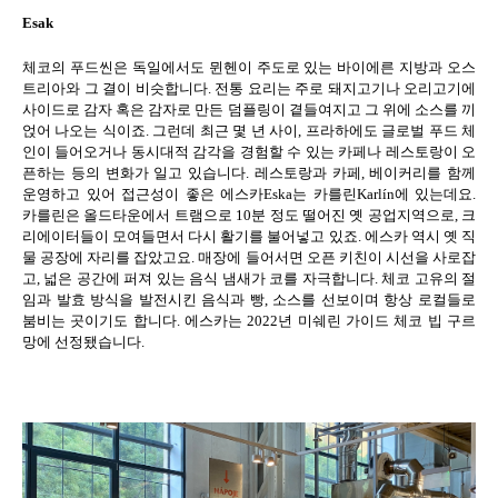
Esak
체코의 푸드씬은 독일에서도 뮌헨이 주도로 있는 바이에른 지방과 오스
트리아와 그 결이 비슷합니다
.
전통 요리는 주로 돼지고기나 오리고기에
사이드로 감자 혹은 감자로 만든 덤플링이 곁들여지고 그 위에 소스를 끼
얹어 나오는 식이죠
.
그런데 최근 몇 년 사이
,
프라하에도 글로벌 푸드 체
인이 들어오거나 동시대적 감각을 경험할 수 있는 카페나 레스토랑이 오
픈하는 등의 변화가 일고 있습니다
.
레스토랑과 카페
,
베이커리를 함께
운영하고 있어 접근성이 좋은 에스카
Eska
는 카를린
Karlín
에 있는데요
.
카를린은 올드타운에서 트램으로
10
분 정도 떨어진 옛 공업지역으로
,
크
리에이터들이 모여들면서 다시 활기를 불어넣고 있죠
.
에스카 역시 옛 직
물 공장에 자리를 잡았고요
.
매장에 들어서면 오픈 키친이 시선을 사로잡
고
,
넓은 공간에 퍼져 있는 음식 냄새가 코를 자극합니다
.
체코 고유의 절
임과 발효 방식을 발전시킨 음식과 빵
,
소스를 선보이며 항상 로컬들로
붐비는 곳이기도 합니다
.
에스카는
2022
년 미쉐린 가이드 체코 빕 구르
망에 선정됐습니다
.