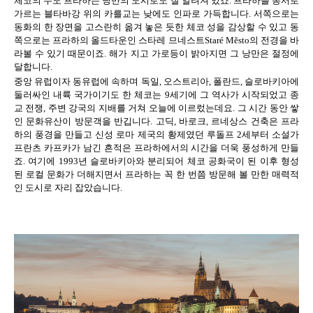
체코의 수도 프라하는 낭만의 도시로도 잘 알려져 있죠
.
프라하를 동서로
가르는 블타바강 위의 카를교는 낮에도 인파로 가득합니다
.
서쪽으로는
동화의 한 장면을 고스란히 옮겨 놓은 듯한 체코 성을 감상할 수 있고 동
쪽으로는 프라하의 올드타운인 스타레 므네스트
Staré M
ě
sto
의 전경을 바
라볼 수 있기 때문이죠
.
해가 지고 가로등이 밝아지면 그 낭만은 절정에
달합니다
.
중앙 유럽이자 동유럽에 속하며 독일
,
오스트리아
,
폴란드
,
슬로바키아에
둘러싸인 내륙 국가이기도 한 체코는
9
세기에 그 역사가 시작되었고 종
교 전쟁
,
주변 강국의 지배를 거쳐 오늘에 이르렀는데요
.
그 시간 동안 쌓
인 문화유산이 방문객을 반깁니다
.
고딕
,
바로크
,
르네상스 건축은 프라
하의 풍경을 만들고 신성 로마 제국의 황제였던 루돌프
2
세부터 소설가
프란츠 카프카가 남긴 흔적은 프라하에서의 시간을 더욱 풍성하게 만들
죠
.
여기에
1993
년 슬로바키아와 분리되어 체코 공화국이 된 이후 형성
된 로컬 문화가 더해지면서 프라하는 꼭 한 번쯤 방문해 볼 만한 매력적
인 도시로 자리 잡았습니다
.