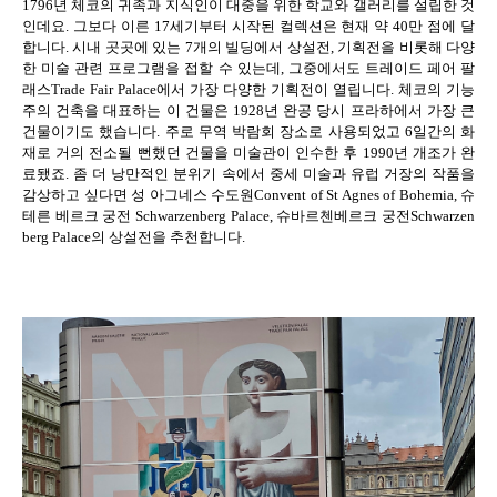
1796
년 체코의 귀족과 지식인이 대중을 위한 학교와 갤러리를 설립한 것
인데요
.
그보다 이른
17
세기부터 시작된 컬렉션은 현재 약
40
만 점에 달
합니다
.
시내 곳곳에 있는
7
개의 빌딩에서 상설전
,
기획전을 비롯해 다양
한 미술 관련 프로그램을 접할 수 있는데
,
그중에서도 트레이드 페어 팔
래스
Trade Fair Palace
에서 가장 다양한 기획전이 열립니다
.
체코의 기능
주의 건축을 대표하는 이 건물은
1928
년 완공 당시 프라하에서 가장 큰
건물이기도 했습니다
.
주로 무역 박람회 장소로 사용되었고
6
일간의 화
재로 거의 전소될 뻔했던 건물을 미술관이 인수한 후
1990
년 개조가 완
료됐죠
.
좀 더 낭만적인 분위기 속에서 중세 미술과 유럽 거장의 작품을
감상하고 싶다면 성 아그네스 수도원
Convent of St Agnes of Bohemia,
슈
테른 베르크 궁전
Schwarzenberg Palace,
슈바르첸베르크 궁전
Schwarzen
berg Palace
의 상설전을 추천합니다
.