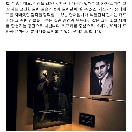
할 수 있는데요
.
직장을 잃거나
,
친구나 가족과 멀어지고
,
차가 갑자기 고
장 나는 고단한 일이 같은 시점에 일어날 때 쓸 수 있죠
.
카프카의 생애에
그를 지배했던 감각을 짐작할 수 있는 단어입니다
.
박물관의 전시는 카프
카와 그 주변 인물을 다루는 실존 공간과 수수께끼 같은 그의 소설 세계
를 탐험하는 공간으로 나뉩니다
.
카프카를 중심으로
19
세기
, 20
세기 프
라하 문학씬의 분위기를 살펴볼 수 있는 곳이기도 합니다
.