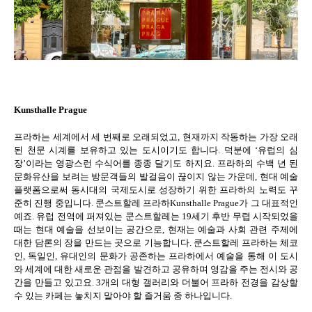
Kunsthalle Prague
프라하는 세계에서 세 번째로 오래되었고
,
현재까지 작동하는 가장 오래
된 천문 시계를 보유하고 있는 도시이기도 합니다
.
덕분에
‘
유럽의 심
장
’
이라는 영광스런 수식어를 종종 달기도 하지요
.
프라하의 수백 년 된
문화유산을 보려는 방문객들의 발걸음이 끊이지 않는 가운데
,
현대 예술
플랫폼으로써 동시대의 국제도시로 성장하기 위한 프라하의 노력도 꾸
준히 진행 중입니다
.
쿤스트할레 프라하
Kunsthalle Prague
가 그 대표적인
예죠
.
유럽 전역에 퍼져있는 쿤스트할레는
19
세기 후반 무렵 시작되었을
때는 현대 예술을 선보이는 공간으로
,
현재는 예술과 사회 관련 주제에
대한 담론의 장을 만드는 곳으로 기능합니다
.
쿤스트할레 프라하는 체코
인
,
독일인
,
유대인의 문화가 공존하는 프라하에서 예술을 통해 이 도시
와 세계에 대한 새로운 관점을 발견하고 공유하며 영감을 주는 전시와 공
간을 만들고 있고요
. 3
개의 대형 갤러리와 더불어 프라하 전경을 감상할
수 있는 카페는 놓치지 말아야 할 즐거움 중 하나입니다
.