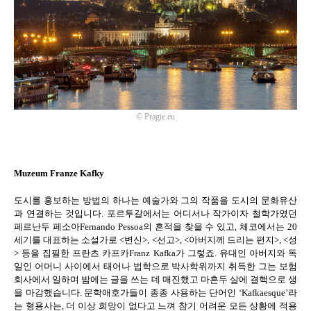
©
Pragie.eu
Muzeum Franze Kafky
도시를 홍보하는 방법의 하나는 예술가와 그의 작품을 도시의 문화유산
과 연결하는 것입니다
.
포르투갈에서는 어디서나 작가이자 철학가였던
페르난두 페소아
Fernando Pessoa
의 흔적을 찾을 수 있고
,
체코에서는
20
세기를 대표하는 소설가로
<
변신
>, <
선고
>, <
아버지께 드리는 편지
>, <
성
>
등을 집필한 프란츠 카프카
Franz Kafka
가 그렇죠
.
유대인 아버지와 독
일인 어머니 사이에서 태어나 법학으로 박사학위까지 취득한 그는 보험
회사에서 일하며 밤에는 글을 쓰는 데 매진했고 마흔두 살에 결핵으로 생
을 마감했습니다
.
문학애호가들이 종종 사용하는 단어인
‘Kafkaesque’
라
는 형용사는
,
더 이상 희망이 없다고 느껴 참기 어려운 모든 상황에 적용