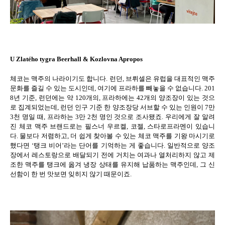
U Zlatého tygra Beerhall & Kozlovna Apropos
체코는 맥주의 나라이기도 합니다
.
런던
,
브뤼셀은 유럽을 대표적인 맥주
문화를 즐길 수 있는 도시인데
,
여기에 프라하를 빼놓을 수 없습니다
. 201
8
년 기준
,
런던에는 약
120
개의
,
프라하에는
42
개의 양조장이 있는 것으
로 집계되었는데
,
런던 인구 기준 한 양조장당 서브할 수 있는 인원이
7
만
3
천 명일 때
,
프라하는
3
만
2
천 명인 것으로 조사됐죠
.
우리에게 잘 알려
진 체코 맥주 브랜드로는 필스너 우르켈
,
코젤
,
스타로프라멘이 있습니
다
.
물보다 저렴하고
,
더 쉽게 찾아볼 수 있는 체코 맥주를 기왕 마시기로
했다면
‘
탱크 비어
’
라는 단어를 기억하는 게 좋습니다
.
일반적으로 양조
장에서 레스토랑으로 배달되기 전에 거치는 여과나 열처리하지 않고 제
조한 맥주를 탱크에 옮겨 냉장 상태를 유지해 납품하는 맥주인데
,
그 신
선함이 한 번 맛보면 잊히지 않기 때문이죠
.